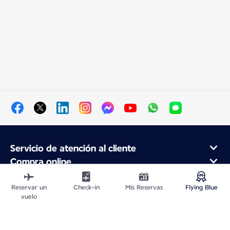
Servicio de atención al cliente
Compra online
Programa de fidelidad y socios
Acerca de Air France
Reservar un
Check-in
Mis Reservas
Flying Blue
vuelo
Aplicación móvil Air France
Vuelos Desde
Vuelos para Francia