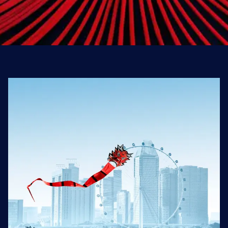
Casi 1000 destinos
para ampliar nuestros
horizontes
Explore el mundo con Air France y sus
socios, y déjese llevar a destinos
excepcionales. Nuestra red conecta sus
ganas de viajar con todas las posibilidades
de vuelo disponibles.