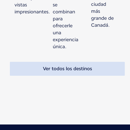
ciudad
vistas
se
más
impresionantes.
combinan
grande de
para
Canadá.
ofrecerle
una
experiencia
única.
Ver todos los destinos
Hay nuevo contenido disponible 1 de 1