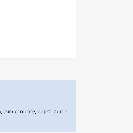
o; ¡simplemente, déjese guiar!