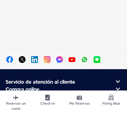
Servicio de atención al cliente
Compra online
Programa de fidelidad y socios
Acerca de Air France
Reservar un
Check-in
Mis Reservas
Flying Blue
vuelo
Aplicación móvil Air France
Vuelos Desde
Vuelos para Francia