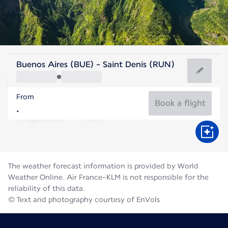
Reunion
Buenos Aires (BUE) - Saint Denis (RUN)
St. Denis
From
21°C
Reunion
Book a flight
Flight time
Aug
The weather forecast information is provided by World
Weather Online. Air France-KLM is not responsible for the
reliability of this data.
© Text and photography courtesy of EnVols