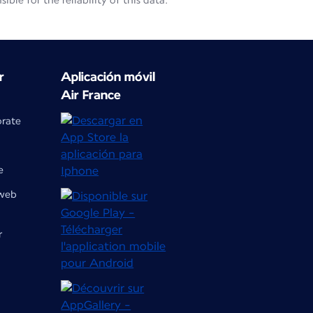
le for the reliability of this data.
r
Aplicación móvil
Air France
orate
e
 web
r