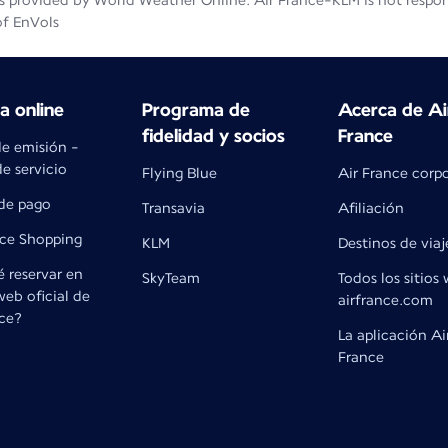
 provided by World Weather Online. Air France-KLM is not responsib
of EnVols
 online
Programa de
Acerca de Ai
fidelidad y socios
France
de emisión -
e servicio
Flying Blue
Air France corp
de pago
Transavia
Afiliación
nce Shopping
KLM
Destinos de viaj
 reservar en
SkyTeam
Todos los sitios
 web oficial de
airfrance.com
nce?
La aplicación Ai
France