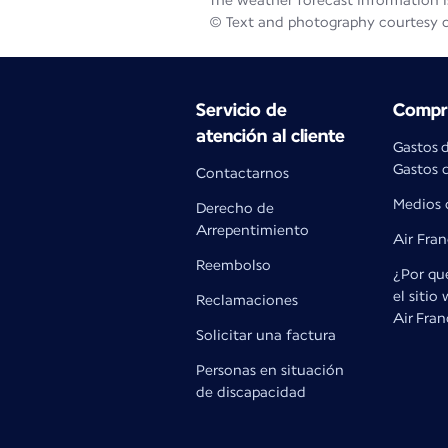
The weather forecast information is
© Text and photography courtesy 
Servicio de
Compra
atención al cliente
Gastos 
Gastos d
Contactarnos
Medios 
Derecho de
Arrepentimiento
Air Fra
Reembolso
¿Por qué
el sitio
Reclamaciones
Air Fra
Solicitar una factura
Personas en situación
de discapacidad