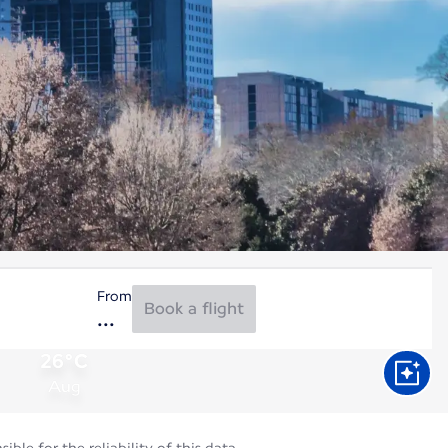
From
Book a flight
26°C
Aug