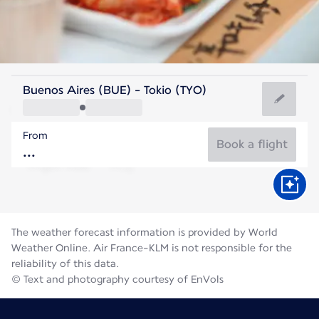
Japan
Buenos Aires (BUE) - Tokio (TYO)
Tokyo
From
27°C
Japan
Book a flight
Flight time
Aug
The weather forecast information is provided by World
Weather Online. Air France-KLM is not responsible for the
reliability of this data.
© Text and photography courtesy of EnVols