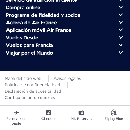
Compra online
Programa de fidelidad y socios
Acerca de Air France
Aplicación móvil Air France
Vuelos Desde
Vuelos para Francia
Viajar por el Mundo
Mapa del sitio web
Avisos legales
Política de confidencialidad
Declaración de accesibilidad
Configuración de cookies
Reservar un
Check-in
Mis Reservas
Flying Blue
vuelo