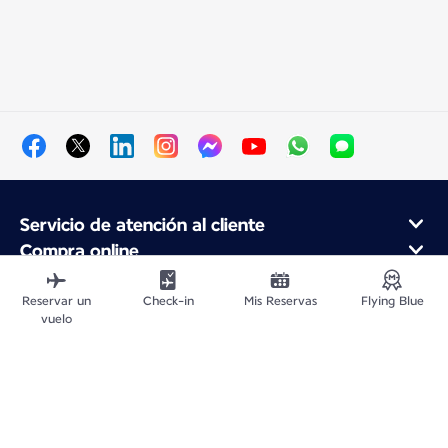
Servicio de atención al cliente
Compra online
Programa de fidelidad y socios
Acerca de Air France
Reservar un
Check-in
Mis Reservas
Flying Blue
vuelo
Aplicación móvil Air France
Vuelos Desde
Vuelos para Francia
Viajar por el Mundo